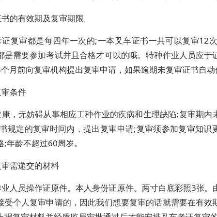
证书的有效期及复审期限
考证复审都是每四年一次的;一本叉车证书一共可以复审12次
都是需要参加考试并且合格才可以的哦。特种作业人员应于
3个月前向复审机构提出复审申请，如果逾期未复审证书自动
复审条件
健康，无妨碍从事相应工种作业的疾病和生理缺陷;复审期内
证书规定的复审时间内，提出复审申请;复审须参加复审知识
格;年龄不超过60周岁。
复审需递交的材料
作业人员操作证原件。本人身份证原件。两寸白底彩照3张。
接受个人复审申请的，因此我们想要复审的话就需要在有效
上报复审材料并经质监局审批通过后才能安排叉车考证复审