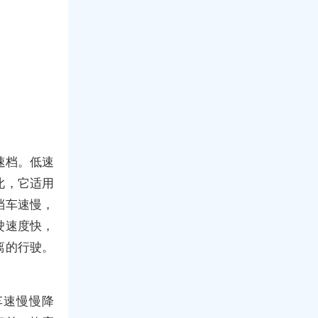
速档。低速
此，它适用
档车速慢，
驶速度快，
离的行驶。
车速慢慢降