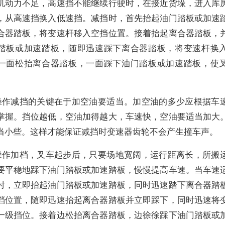
机动力不足，高速挡不能继续行驶时，在接近货垛，进入库
，从高速挡换入低速挡。减挡时，首先抬起油门踏板或加速
合器踏板，将变速杆移入空挡位置。接着抬起离合器踏板，
踏板或加速踏板，随即迅速踩下离合器踏板，将变速杆换
一面松抬离合器踏板，一面踩下油门踏板或加速踏板，使
操作减挡的关键在于加空油要适当。加空油的多少应根据车
掌握。挡位越低，空油加得越大，车速快，空油要适当加大
当小些。这样才能保证减挡时变速器齿轮不会产生撞车声。
操作加档，叉车起步后，只要场地宽阔，运行距离长，所搬
要平稳地踩下油门踏板或加速踏板，慢慢提高车速。当车速
时，立即抬起油门踏板或加速踏板，同时迅速踏下离合器踏
档位置，随即迅速抬起离合器踏板并立即踩下，同时迅速将
一级挡位。接着边松抬离合器踏板，边徐徐踩下油门踏板或