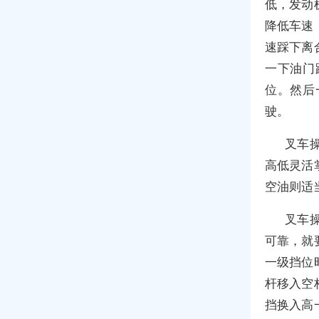
低，发动
降低车速
速踩下离
一下油门
位。然后
驶。
叉车
高低灵活
空油则适
叉车
可靠，就
一级挡位
杆移入空
挡换入高