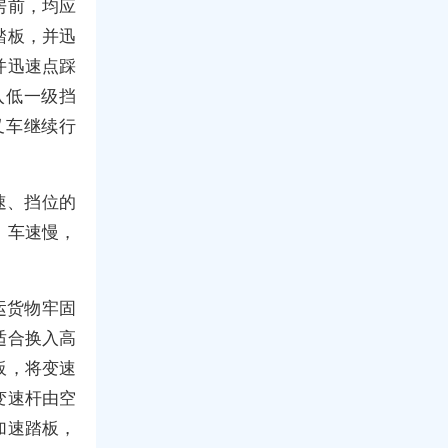
房前，均应
踏板，并迅
并迅速点踩
入低一级挡
叉车继续行
速、挡位的
。车速慢，
运货物牢固
适合换入高
板，将变速
变速杆由空
加速踏板，