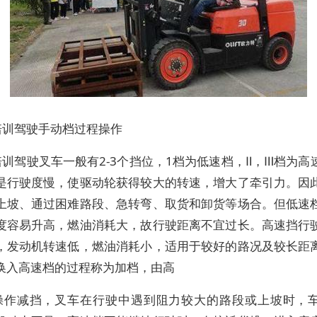
培训驾驶手动档过程操作
训驾驶叉车一般有2-3个挡位，1档为低速档，Ⅱ，Ⅲ档为高
是行驶度慢，使驱动轮获得较大的转速，增大了牵引力。因
上坡、通过困难路段、急转弯、取货和卸货等场合。但低速
度容易升高，燃油消耗大，故行驶距离不宜过长。高速挡行
，发动机转速低，燃油消耗小，适用于较好的路况及较长距
换入高速档的过程称为加档，由高
操作减挡，叉车在行驶中遇到阻力较大的路段或上坡时，