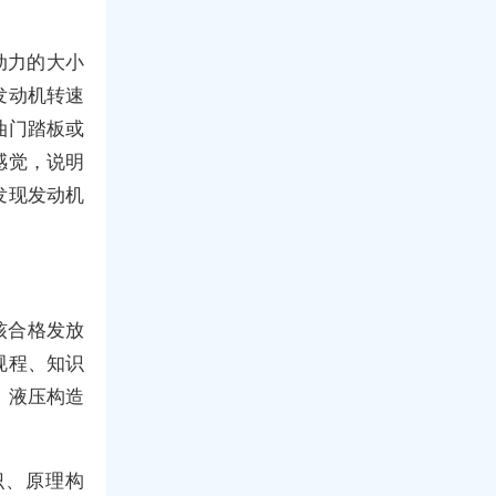
动力的大小
发动机转速
油门踏板或
感觉，说明
发现发动机
核合格发放
规程、知识
、液压构造
识、原理构