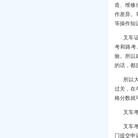
造、维修
作差异。
等操作知
叉车
考和路考
验。所以
的话，都
所以
过关，在
格分数就
叉车
叉车
门提交申