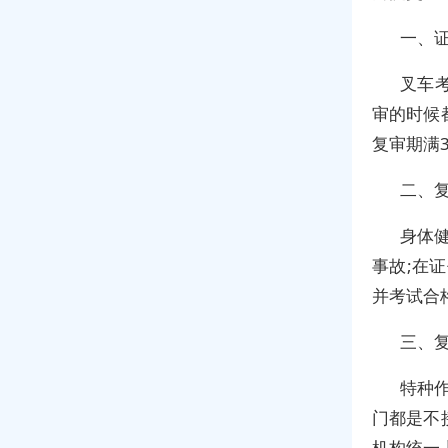
一、
叉车
审的时候
复审期满
二、
身体
事故;在
并考试合
三、
特种
门都是不
机构统一