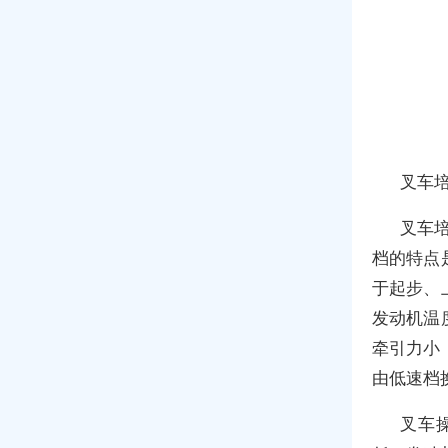
叉车
叉车培
档的特点
于起步、
发动机温
牵引力小
由低速档
叉车