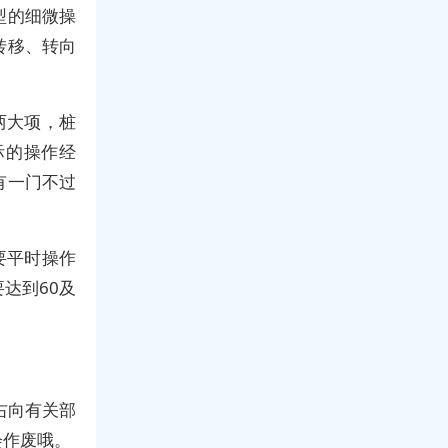
型的细微操
转移、转向
两大项，桩
际的操作经
有一门不过
要平时操作
达到60及
右向有关部
会作废哦。