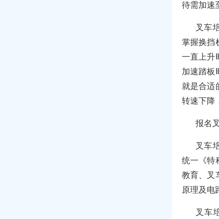
待需加速
叉车
掌握换挡
一直上升
加速踏板
就是合适
转速下降
报名
叉车
统一《特
教育、叉
原理及电
叉车