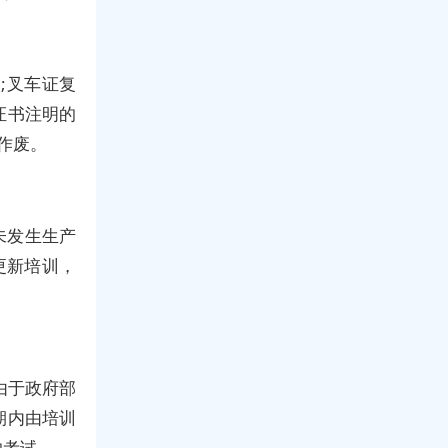
;叉车证复
证书注明的
作废。
未发生生产
更新培训，
由于政府部
期内由培训
的考试。